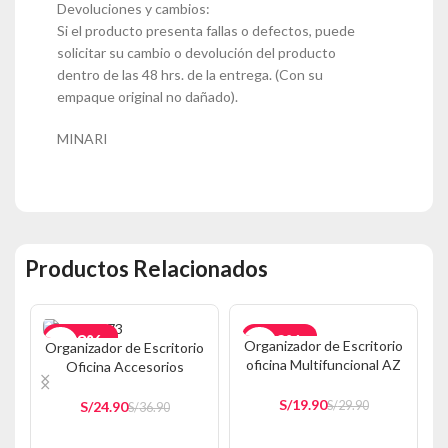
Devoluciones y cambios:
Si el producto presenta fallas o defectos, puede
solicitar su cambio o devolución del producto
dentro de las 48 hrs. de la entrega. (Con su
empaque original no dañado).
MINARI
Productos Relacionados
-33%
-33%
Organizador de Escritorio
Organizador de Escritorio
oficina Multifuncional AZ
Oficina Accesorios
AGOTADO
E51
Pepeleria N M12
S/
19.90
S/
24.90
S/
29.90
S/
36.90
AÑADIR AL CARRITO
AÑADIR AL CARRITO