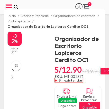
Inicio
Oficina y Papelería
Organizadores de escritorio
Porta lapiceros
Organizador de Escritorio Lapiceros Cerdito OC1
-3
Organizador de
5%
Escritorio
AGOT
Lapiceros
ADO
Cerdito OC1
Click to enlarge
S/
12.90
S/
19.90
35
SKU:
MI-001371
Sin existencias
Envío a Lima:
Envío a
Provincia:
Disponible
No
Llega entre:
Disponible