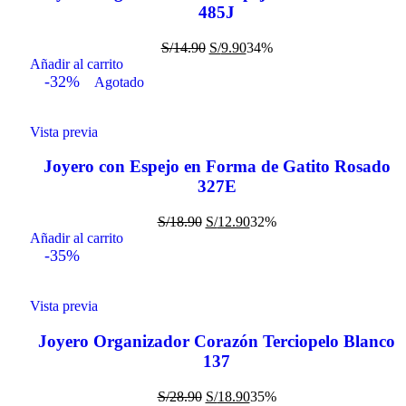
485J
S/
14.90
S/
9.90
34%
Añadir al carrito
-32%
Agotado
Vista previa
Joyero con Espejo en Forma de Gatito Rosado
327E
S/
18.90
S/
12.90
32%
Añadir al carrito
-35%
Vista previa
Joyero Organizador Corazón Terciopelo Blanco
137
S/
28.90
S/
18.90
35%