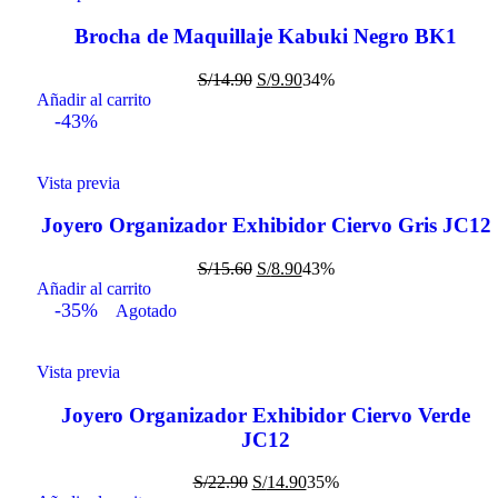
Brocha de Maquillaje Kabuki Negro BK1
S/
14.90
S/
9.90
34%
Añadir al carrito
-43%
Vista previa
Joyero Organizador Exhibidor Ciervo Gris JC12
S/
15.60
S/
8.90
43%
Añadir al carrito
-35%
Agotado
Vista previa
Joyero Organizador Exhibidor Ciervo Verde
JC12
S/
22.90
S/
14.90
35%