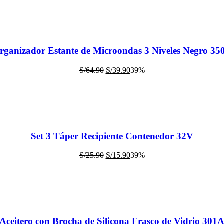
rganizador Estante de Microondas 3 Niveles Negro 35
S/
64.90
S/
39.90
39%
Set 3 Táper Recipiente Contenedor 32V
S/
25.90
S/
15.90
39%
Aceitero con Brocha de Silicona Frasco de Vidrio 301