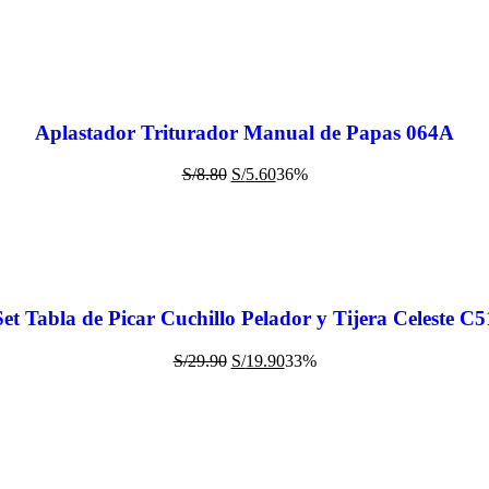
Aplastador Triturador Manual de Papas 064A
S/
8.80
S/
5.60
36%
Set Tabla de Picar Cuchillo Pelador y Tijera Celeste C5
S/
29.90
S/
19.90
33%