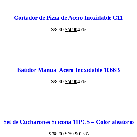
Cortador de Pizza de Acero Inoxidable C11
S/
8.90
S/
4.90
45%
Batidor Manual Acero Inoxidable 1066B
S/
8.90
S/
4.90
45%
Set de Cucharones Silicona 11PCS – Color aleatorio
S/
68.90
S/
59.90
13%