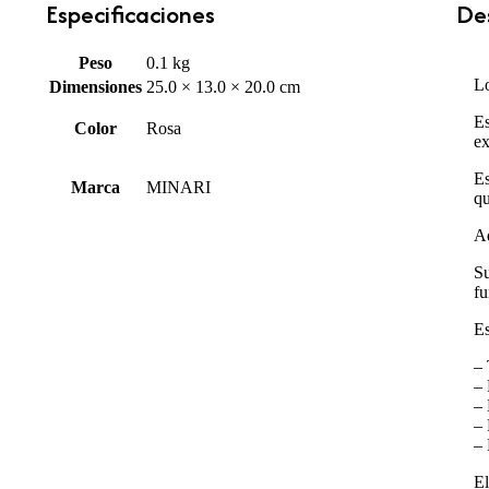
Especificaciones
Des
Peso
0.1 kg
Lo
Dimensiones
25.0 × 13.0 × 20.0 cm
Es
Color
Rosa
ex
Es
Marca
MINARI
qu
Ad
Su
fu
Es
– 
– 
– 
– 
– 
El