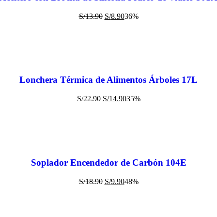
S/
13.90
S/
8.90
36%
Lonchera Térmica de Alimentos Árboles 17L
S/
22.90
S/
14.90
35%
Soplador Encendedor de Carbón 104E
S/
18.90
S/
9.90
48%