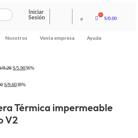
Iniciar
Sesión
a
S/
0.00
Nosotros
Venta empresa
Ayuda
S/
9.20
S/
5.90
36%
60
S/
9.60
38%
era Térmica impermeable
o V2