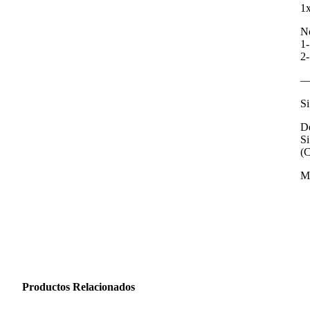
1x
No
1-
2-
—
Si
De
Si
(C
M
Productos Relacionados