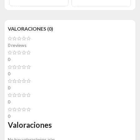
AÑADIR AL CARRITO
VALORACIONES (0)
0 reviews
0
0
0
0
0
Valoraciones
No hay valoraciones aún.