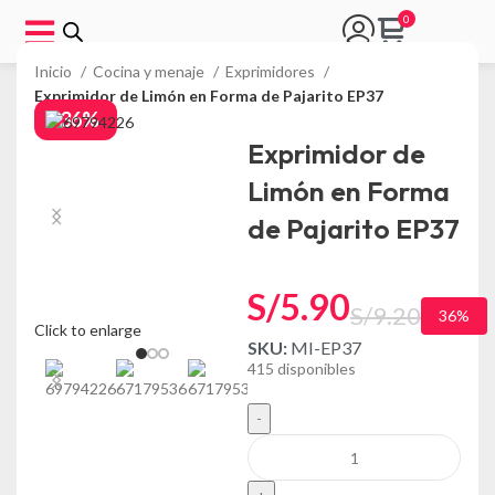
Inicio
Cocina y menaje
Exprimidores
Exprimidor de Limón en Forma de Pajarito EP37
-36%
Exprimidor de
Limón en Forma
de Pajarito EP37
S/
5.90
S/
9.20
36%
Click to enlarge
SKU:
MI-EP37
415 disponibles