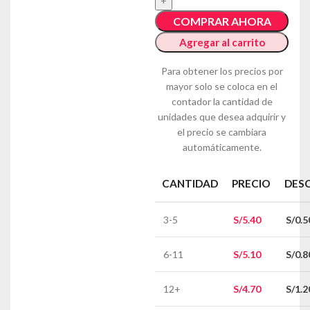
COMPRAR AHORA
Agregar al carrito
CANTIDAD
PRECIO
DES
3-5
S/
5.40
S/
0.5
6-11
S/
5.10
S/
0.8
12+
S/
4.70
S/
1.2