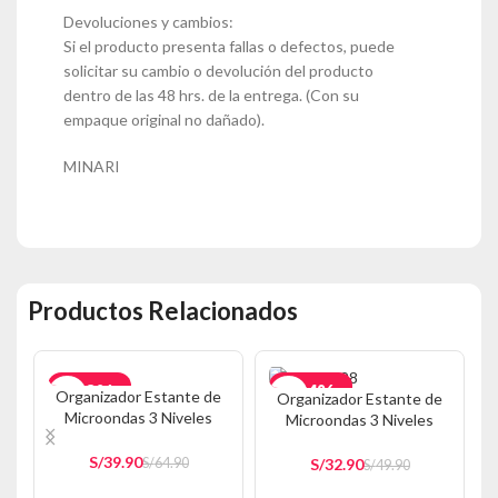
Devoluciones y cambios:
Si el producto presenta fallas o defectos, puede
solicitar su cambio o devolución del producto
dentro de las 48 hrs. de la entrega. (Con su
empaque original no dañado).
MINARI
Productos Relacionados
-39%
-34%
Organizador Estante de
Organizador Estante de
Microondas 3 Niveles
Microondas 3 Niveles
AGOTADO
Negro 350E
Blanco 350E
S/
39.90
S/
32.90
S/
64.90
S/
49.90
AÑADIR AL CARRITO