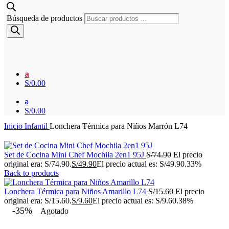
Búsqueda de productos
a
S/
0.00
a
S/
0.00
Inicio
Infantil
Lonchera Térmica para Niños Marrón L74
Set de Cocina Mini Chef Mochila 2en1 95J
S/
74.90
El precio
original era: S/74.90.
S/
49.90
El precio actual es: S/49.90.
33%
Back to products
Lonchera Térmica para Niños Amarillo L74
S/
15.60
El precio
original era: S/15.60.
S/
9.60
El precio actual es: S/9.60.
38%
-35%
Agotado