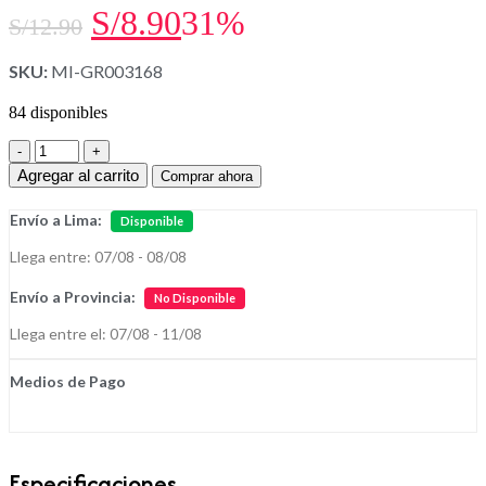
El
El
S/
8.90
31%
S/
12.90
precio
precio
SKU:
MI-GR003168
original
actual
84 disponibles
era:
es:
Set
de
S/12.90.
S/8.90.
Agregar al carrito
Comprar ahora
4
Mini
Envío a Lima:
Disponible
Táper
Multiusos
Llega entre: 07/08 - 08/08
T293
-
Envío a Provincia:
No Disponible
Color
Aleatorio
Llega entre el: 07/08 - 11/08
cantidad
Medios de Pago
Especificaciones