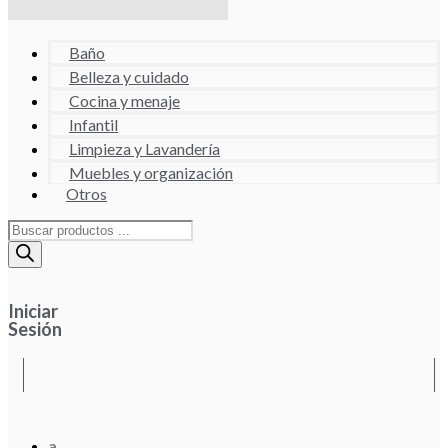
Baño
Belleza y cuidado
Cocina y menaje
Infantil
Limpieza y Lavandería
Muebles y organización
Otros
Búsqueda
de
productos
Iniciar
Sesión
a