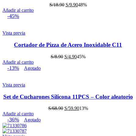
El
El
S/
18.90
S/
9.90
48%
precio
precio
Añadir al carrito
original
actual
-45%
era:
es:
S/18.90.
S/9.90.
Vista previa
Cortador de Pizza de Acero Inoxidable C11
El
El
S/
8.90
S/
4.90
45%
precio
precio
Añadir al carrito
original
actual
-13%
Agotado
era:
es:
S/8.90.
S/4.90.
Vista previa
Set de Cucharones Silicona 11PCS – Color aleatorio
El
El
S/
68.90
S/
59.90
13%
precio
precio
Añadir al carrito
original
actual
-36%
Agotado
era:
es:
S/68.90.
S/59.90.