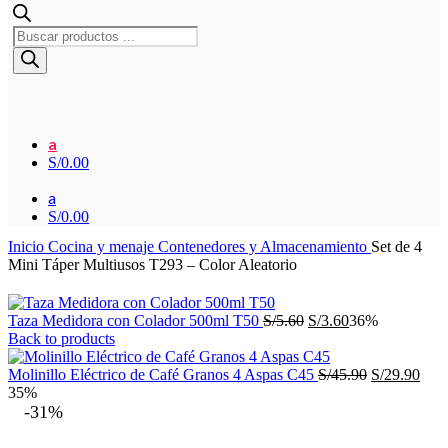
Búsqueda
de
productos
a
S/
0.00
a
S/
0.00
Inicio
Cocina y menaje
Contenedores y Almacenamiento
Set de 4
Mini Táper Multiusos T293 – Color Aleatorio
El
El
Taza Medidora con Colador 500ml T50
S/
5.60
S/
3.60
36%
precio
precio
Back to products
original
actual
era:
es:
El
El
Molinillo Eléctrico de Café Granos 4 Aspas C45
S/
45.90
S/
29.90
S/5.60.
S/3.60.
precio
prec
35%
original
actu
-31%
era:
es:
S/45.90.
S/29