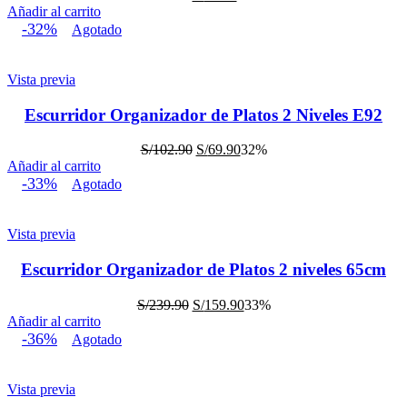
precio
precio
Añadir al carrito
original
actual
-32%
Agotado
era:
es:
S/23.90.
S/14.90.
Vista previa
Escurridor Organizador de Platos 2 Niveles E92
El
El
S/
102.90
S/
69.90
32%
precio
precio
Añadir al carrito
original
actual
-33%
Agotado
era:
es:
S/102.90.
S/69.90.
Vista previa
Escurridor Organizador de Platos 2 niveles 65cm
El
El
S/
239.90
S/
159.90
33%
precio
precio
Añadir al carrito
original
actual
-36%
Agotado
era:
es:
S/239.90.
S/159.90.
Vista previa