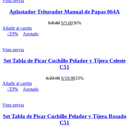
Vista previa
Aplastador Triturador Manual de Papas 064A
El
El
S/
8.80
S/
5.60
36%
precio
precio
Añadir al carrito
original
actual
-33%
Agotado
era:
es:
S/8.80.
S/5.60.
Vista previa
Set Tabla de Picar Cuchillo Pelador y Tijera Celeste
C51
El
El
S/
29.90
S/
19.90
33%
precio
precio
Añadir al carrito
original
actual
-33%
Agotado
era:
es:
S/29.90.
S/19.90.
Vista previa
Set Tabla de Picar Cuchillo Pelador y Tijera Rosado
C51