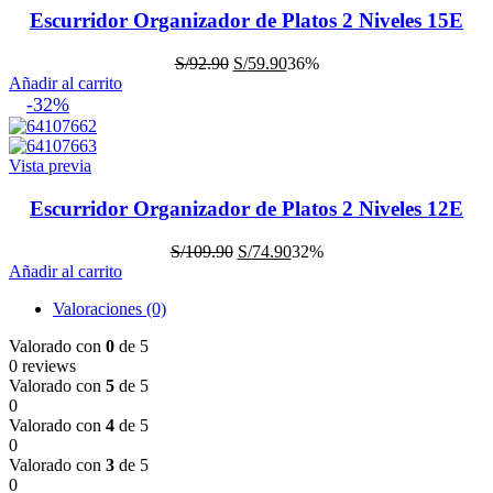
Escurridor Organizador de Platos 2 Niveles 15E
El
El
S/
92.90
S/
59.90
36%
precio
precio
Añadir al carrito
original
actual
-32%
era:
es:
S/92.90.
S/59.90.
Vista previa
Escurridor Organizador de Platos 2 Niveles 12E
El
El
S/
109.90
S/
74.90
32%
precio
precio
Añadir al carrito
original
actual
Valoraciones (0)
era:
es:
S/109.90.
S/74.90.
Valorado con
0
de 5
0 reviews
Valorado con
5
de 5
0
Valorado con
4
de 5
0
Valorado con
3
de 5
0