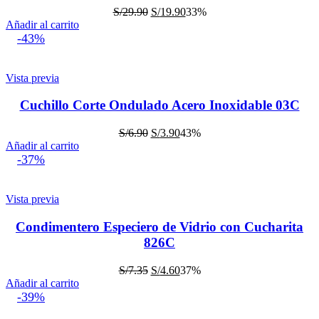
El
El
S/
29.90
S/
19.90
33%
precio
precio
Añadir al carrito
original
actual
-43%
era:
es:
S/29.90.
S/19.90.
Vista previa
Cuchillo Corte Ondulado Acero Inoxidable 03C
El
El
S/
6.90
S/
3.90
43%
precio
precio
Añadir al carrito
original
actual
-37%
era:
es:
S/6.90.
S/3.90.
Vista previa
Condimentero Especiero de Vidrio con Cucharita
826C
El
El
S/
7.35
S/
4.60
37%
precio
precio
Añadir al carrito
original
actual
-39%
era:
es: