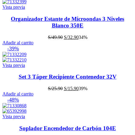
S/39.90.
S/25.90.
Vista previa
Organizador Estante de Microondas 3 Niveles
Blanco 350E
El
El
S/
49.90
S/
32.90
34%
precio
precio
Añadir al carrito
original
actual
-39%
era:
es:
S/49.90.
S/32.90.
Vista previa
Set 3 Táper Recipiente Contenedor 32V
El
El
S/
25.90
S/
15.90
39%
precio
precio
Añadir al carrito
original
actual
-48%
era:
es:
S/25.90.
S/15.90.
Vista previa
Soplador Encendedor de Carbón 104E