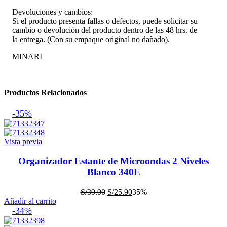
Devoluciones y cambios:
Si el producto presenta fallas o defectos, puede solicitar su
cambio o devolución del producto dentro de las 48 hrs. de
la entrega. (Con su empaque original no dañado).
MINARI
Productos Relacionados
-35%
Vista previa
Organizador Estante de Microondas 2 Niveles
Blanco 340E
El
El
S/
39.90
S/
25.90
35%
precio
precio
Añadir al carrito
original
actual
-34%
era:
es: