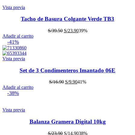
S/7.35.
S/4.60.
Vista previa
Tacho de Basura Colgante Verde TB3
El
El
S/
39.50
S/
23.90
39%
precio
precio
Añadir al carrito
original
actual
-41%
era:
es:
S/39.50.
S/23.90.
Vista previa
Set de 3 Condimenteros Imantado 06E
El
El
S/
16.90
S/
9.90
41%
precio
precio
Añadir al carrito
original
actual
-38%
era:
es:
S/16.90.
S/9.90.
Vista previa
Balanza Gramera Digital 10kg
El
El
S/
23.90
S/
14.90
38%