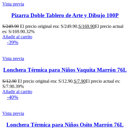
Vista previa
Pizarra Doble Tablero de Arte y Dibujo 100P
S/
249.90
El precio original era: S/249.90.
S/
169.90
El precio actual
es: S/169.90.
32%
Añadir al carrito
-39%
Vista previa
Lonchera Térmica para Niños Vaquita Marrón 76L
S/
12.90
El precio original era: S/12.90.
S/
7.90
El precio actual es:
S/7.90.
39%
Añadir al carrito
-40%
Vista previa
Lonchera Térmica para Niños Osito Marrón 76L