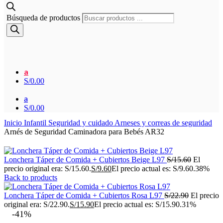
Búsqueda de productos
a
S/
0.00
a
S/
0.00
Inicio
Infantil
Seguridad y cuidado
Arneses y correas de seguridad
Arnés de Seguridad Caminadora para Bebés AR32
Lonchera Táper de Comida + Cubiertos Beige L97
S/
15.60
El
precio original era: S/15.60.
S/
9.60
El precio actual es: S/9.60.
38%
Back to products
Lonchera Táper de Comida + Cubiertos Rosa L97
S/
22.90
El precio
original era: S/22.90.
S/
15.90
El precio actual es: S/15.90.
31%
-41%