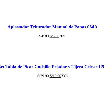
Aplastador Triturador Manual de Papas 064A
S/
8.80
S/
5.60
36%
Set Tabla de Picar Cuchillo Pelador y Tijera Celeste C5
S/
29.90
S/
19.90
33%