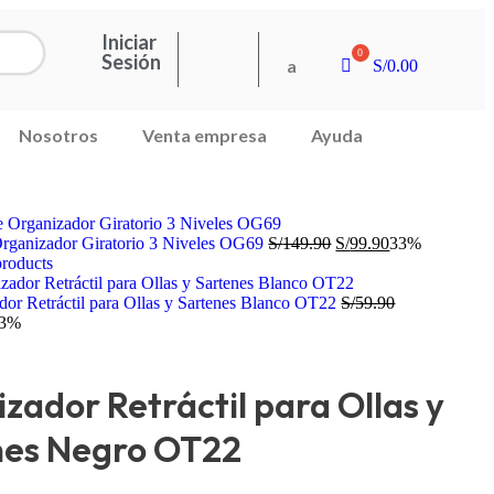
Iniciar
Sesión
a
S/
0.00
Nosotros
Venta empresa
Ayuda
Organizador Giratorio 3 Niveles OG69
S/
149.90
S/
99.90
33%
products
dor Retráctil para Ollas y Sartenes Blanco OT22
S/
59.90
33%
zador Retráctil para Ollas y
nes Negro OT22