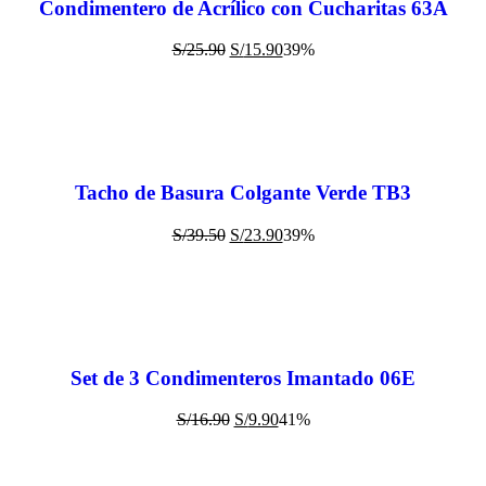
Condimentero de Acrílico con Cucharitas 63A
S/
25.90
S/
15.90
39%
Tacho de Basura Colgante Verde TB3
S/
39.50
S/
23.90
39%
Set de 3 Condimenteros Imantado 06E
S/
16.90
S/
9.90
41%