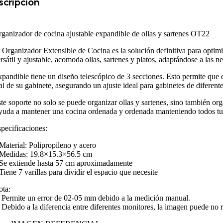
cripción
ganizador de cocina ajustable expandible de ollas y sartenes OT22
 Organizador Extensible de Cocina es la solución definitiva para optim
rsátil y ajustable, acomoda ollas, sartenes y platos, adaptándose a las 
pandible tiene un diseño telescópico de 3 secciones. Esto permite que e
al de su gabinete, asegurando un ajuste ideal para gabinetes de diferent
te soporte no solo se puede organizar ollas y sartenes, sino también orga
uda a mantener una cocina ordenada y ordenada manteniendo todos tus u
pecificaciones:
Material: Polipropileno y acero
Medidas: 19.8×15.3×56.5 cm
Se extiende hasta 57 cm aproximadamente
Tiene 7 varillas para dividir el espacio que necesite
ta:
 Permite un error de 02-05 mm debido a la medición manual.
 Debido a la diferencia entre diferentes monitores, la imagen puede no ref