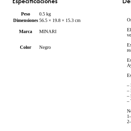
Especificaciones
Des
Peso
0.5 kg
Or
Dimensiones
56.5 × 19.8 × 15.3 cm
El
Marca
MINARI
ve
Ex
Color
Negro
re
Es
Ay
Es
– 
– 
– 
– 
No
1-
2-