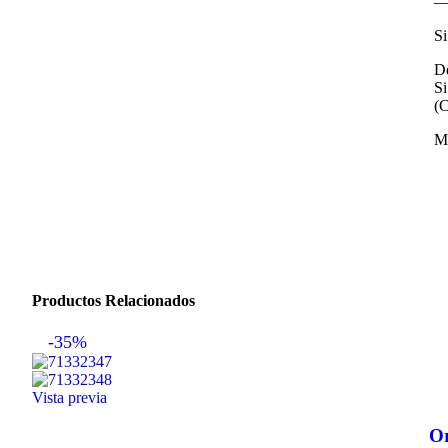
—
Si
De
Si
(C
M
Productos Relacionados
-35%
Vista previa
Or