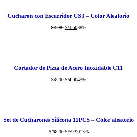
Cucharon con Escurridor CS3 – Color Aleatorio
S/
5.80
S/
3.60
38%
Cortador de Pizza de Acero Inoxidable C11
S/
8.90
S/
4.90
45%
Set de Cucharones Silicona 11PCS – Color aleatorio
S/
68.90
S/
59.90
13%