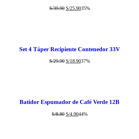
S/
39.90
S/
25.90
35%
Set 4 Táper Recipiente Contenedor 33V
S/
29.90
S/
18.90
37%
Batidor Espumador de Café Verde 12B
S/
8.80
S/
4.90
44%